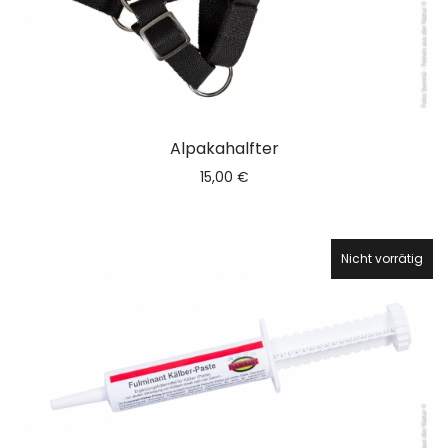
Alpakahalfter
15,00
€
Nicht vorrätig