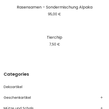
Nicht vorrätig
Rasensamen – Sondermischung Alpaka
95,00
€
Tierchip
7,50
€
Categories
Dekoartikel
Geschenkartikel
Mütze und Schals