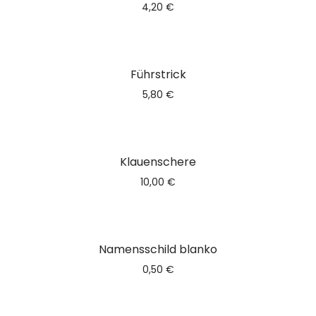
4,20
€
Führstrick
5,80
€
Nicht vorrätig
Klauenschere
10,00
€
Namensschild blanko
0,50
€